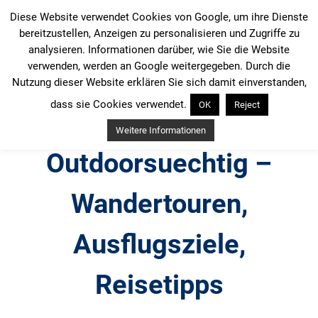
Zum
Diese Website verwendet Cookies von Google, um ihre Dienste
Inhalt
bereitzustellen, Anzeigen zu personalisieren und Zugriffe zu
springen
analysieren. Informationen darüber, wie Sie die Website
verwenden, werden an Google weitergegeben. Durch die
Nutzung dieser Website erklären Sie sich damit einverstanden,
dass sie Cookies verwendet.
OK
Reject
Weitere Informationen
Outdoorsuechtig –
Wandertouren,
Ausflugsziele,
Reisetipps
Outdoor, Wandertouren, Ausflugsziele, Reisetipps,