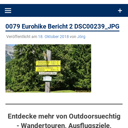
Produkttests und Buchrezensionen. Ein Blog für alle, die gern
draußen sind. In Deutschland und überall!
0079 Eurohike Bericht 2 DSC00239_JPG
Veröffentlicht am
18. Oktober 2018
von
Jörg
Entdecke mehr von Outdoorsuechtig
- Wandertouren, Ausflugsziele,