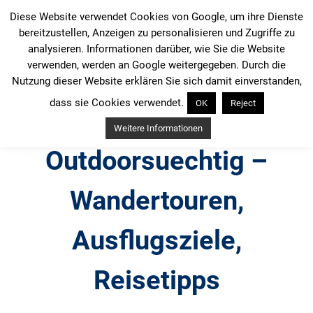
Zum
Diese Website verwendet Cookies von Google, um ihre Dienste
Inhalt
bereitzustellen, Anzeigen zu personalisieren und Zugriffe zu
springen
analysieren. Informationen darüber, wie Sie die Website
verwenden, werden an Google weitergegeben. Durch die
Nutzung dieser Website erklären Sie sich damit einverstanden,
dass sie Cookies verwendet.
OK
Reject
Weitere Informationen
Outdoorsuechtig –
Wandertouren,
Ausflugsziele,
Reisetipps
Outdoor, Wandertouren, Ausflugsziele, Reisetipps,