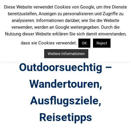
Zum
Diese Website verwendet Cookies von Google, um ihre Dienste
Inhalt
bereitzustellen, Anzeigen zu personalisieren und Zugriffe zu
springen
analysieren. Informationen darüber, wie Sie die Website
verwenden, werden an Google weitergegeben. Durch die
Nutzung dieser Website erklären Sie sich damit einverstanden,
dass sie Cookies verwendet.
OK
Reject
Weitere Informationen
Outdoorsuechtig –
Wandertouren,
Ausflugsziele,
Reisetipps
Outdoor, Wandertouren, Ausflugsziele, Reisetipps,