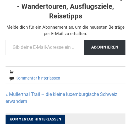
- Wandertouren, Ausflugsziele,
Reisetipps
Melde dich für ein Abonnement an, um die neuesten Beiträge
per E-Mail zu erhalten.
Gib deine E-Mail-Adresse ein ...
ABONNIEREN
Kommentar hinterlassen
Beitragsnavigation
« Mullerthal Trail – die kleine luxemburgische Schweiz
erwandern
KOMMENTAR HINTERLASSEN