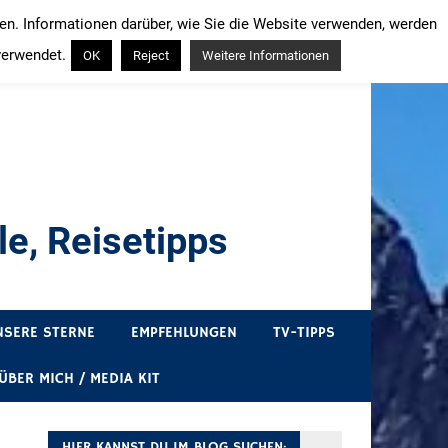
ren. Informationen darüber, wie Sie die Website verwenden, werden
verwendet.
OK
Reject
Weitere Informationen
e, Reisetipps
draußen sind. In Deutschland und überall!
NSERE STERNE
EMPFEHLUNGEN
TV-TIPPS
ÜBER MICH / MEDIA KIT
HIER KANNST DU IM BLOG SUCHEN: