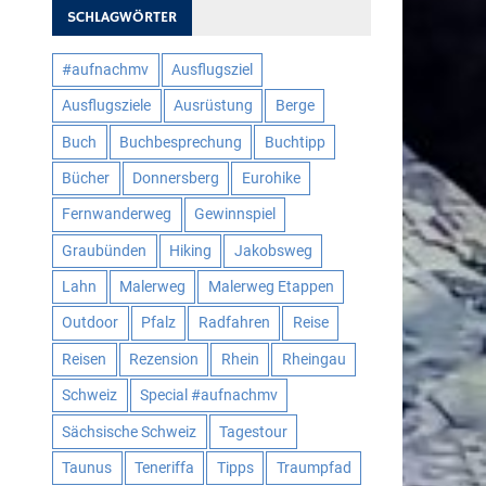
SCHLAGWÖRTER
#aufnachmv
Ausflugsziel
Ausflugsziele
Ausrüstung
Berge
Buch
Buchbesprechung
Buchtipp
Bücher
Donnersberg
Eurohike
Fernwanderweg
Gewinnspiel
Graubünden
Hiking
Jakobsweg
Lahn
Malerweg
Malerweg Etappen
Outdoor
Pfalz
Radfahren
Reise
Reisen
Rezension
Rhein
Rheingau
Schweiz
Special #aufnachmv
Sächsische Schweiz
Tagestour
Taunus
Teneriffa
Tipps
Traumpfad