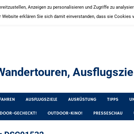
itzustellen, Anzeigen zu personalisieren und Zugriffe zu analysie
 Website erklären Sie sich damit einverstanden, dass sie Cookies 
andertouren, Ausflugsziel
, Produkttests und Buchrezensionen. Ein Blog für alle, die gern 
FAHREN
AUSFLUGSZIELE
AUSRÜSTUNG
TIPPS
U
DOOR-GECHECKT!
OUTDOOR-KINO!
PRESSESCHAU