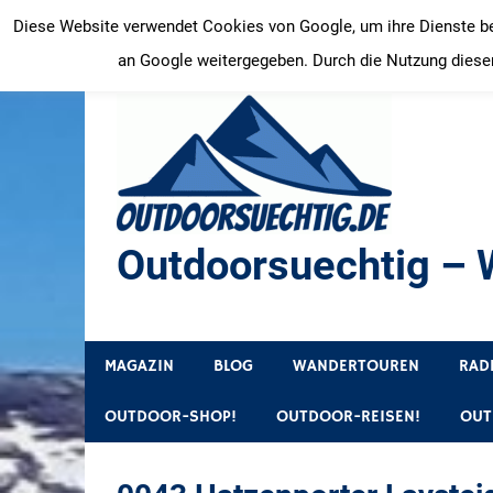
Zum
Diese Website verwendet Cookies von Google, um ihre Dienste bere
Inhalt
an Google weitergegeben. Durch die Nutzung dieser
springen
Outdoorsuechtig – W
Outdoor, Wandertouren, Ausflugsziele, Reisetipps
MAGAZIN
BLOG
WANDERTOUREN
RAD
OUTDOOR-SHOP!
OUTDOOR-REISEN!
OUT