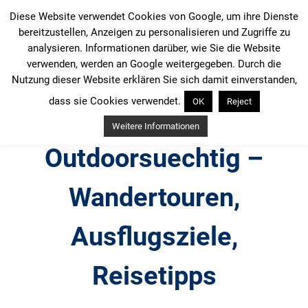
Zum
Diese Website verwendet Cookies von Google, um ihre Dienste
Inhalt
bereitzustellen, Anzeigen zu personalisieren und Zugriffe zu
springen
analysieren. Informationen darüber, wie Sie die Website
verwenden, werden an Google weitergegeben. Durch die
Nutzung dieser Website erklären Sie sich damit einverstanden,
dass sie Cookies verwendet.
OK
Reject
Weitere Informationen
Outdoorsuechtig –
Wandertouren,
Ausflugsziele,
Reisetipps
Outdoor, Wandertouren, Ausflugsziele, Reisetipps,