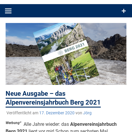
Produkttests und Buchrezensionen. Ein Blog für alle, die gern
draußen sind. In Deutschland und überall!
Neue Ausgabe – das
Alpenvereinsjahrbuch Berg 2021
Veröffentlicht am
17. Dezember 2020
von
Jörg
Werbung*
Alle Jahre wieder: das
Alpenvereinsjahrbuch
Berg 2021
liegt vor mir! Schon zum sechsten Mal