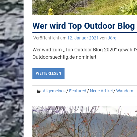
Wer wird Top Outdoor Blog
Veröffentlicht am
12. Januar 2021
von
Jörg
Wer wird zum „Top Outdoor Blog 2020“ gewählt? 
Outdoorsuechtig.de nominiert.
WEITERLESEN
Allgemeines
/
Featured
/
Neue Artikel
/
Wandern