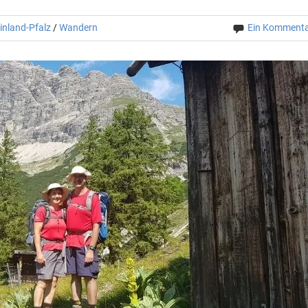
inland-Pfalz
/
Wandern
Ein Komment