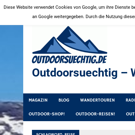
Zum
Diese Website verwendet Cookies von Google, um ihre Dienste bere
Inhalt
an Google weitergegeben. Durch die Nutzung dieser
springen
Outdoorsuechtig – W
Outdoor, Wandertouren, Ausflugsziele, Reisetipps
MAGAZIN
BLOG
WANDERTOUREN
RAD
OUTDOOR-SHOP!
OUTDOOR-REISEN!
OUT
SCHLAGWORT:
REISE