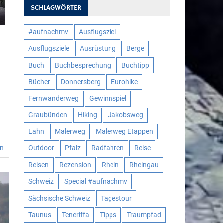
SCHLAGWÖRTER
#aufnachmv
Ausflugsziel
Ausflugsziele
Ausrüstung
Berge
Buch
Buchbesprechung
Buchtipp
Bücher
Donnersberg
Eurohike
Fernwanderweg
Gewinnspiel
Graubünden
Hiking
Jakobsweg
Lahn
Malerweg
Malerweg Etappen
en
Outdoor
Pfalz
Radfahren
Reise
Reisen
Rezension
Rhein
Rheingau
Schweiz
Special #aufnachmv
Sächsische Schweiz
Tagestour
Taunus
Teneriffa
Tipps
Traumpfad