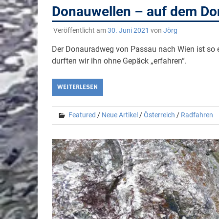
Donauwellen – auf dem Do
Veröffentlicht am
30. Juni 2021
von
Jörg
Der Donauradweg von Passau nach Wien ist so e
durften wir ihn ohne Gepäck „erfahren“.
WEITERLESEN
Featured
/
Neue Artikel
/
Österreich
/
Radfahren