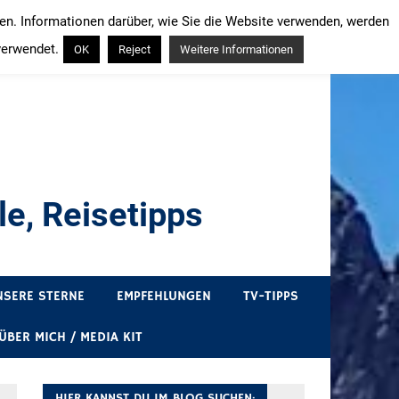
ren. Informationen darüber, wie Sie die Website verwenden, werden
verwendet.
OK
Reject
Weitere Informationen
e, Reisetipps
draußen sind. In Deutschland und überall!
NSERE STERNE
EMPFEHLUNGEN
TV-TIPPS
ÜBER MICH / MEDIA KIT
HIER KANNST DU IM BLOG SUCHEN: