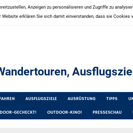
itzustellen, Anzeigen zu personalisieren und Zugriffe zu analysie
 Website erklären Sie sich damit einverstanden, dass sie Cookies 
andertouren, Ausflugsziel
, Produkttests und Buchrezensionen. Ein Blog für alle, die gern 
FAHREN
AUSFLUGSZIELE
AUSRÜSTUNG
TIPPS
U
DOOR-GECHECKT!
OUTDOOR-KINO!
PRESSESCHAU